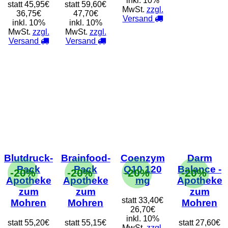
inkl. 10%
statt
45,95€
statt
59,60€
MwSt.
zzgl.
36,75€
47,70€
Versand
inkl. 10%
inkl. 10%
MwSt.
zzgl.
MwSt.
zzgl.
Versand
Versand
Blutdruck-
Brainfood-
Coenzym
Darm
Pack
Pack
Q10 120
Balance -
-20%
-20%
-20%
-20%
Apotheke
Apotheke
mg
Apotheke
zum
zum
zum
statt
33,40€
Mohren
Mohren
Mohren
26,70€
inkl. 10%
statt
55,20€
statt
55,15€
statt
27,60€
MwSt.
zzgl.