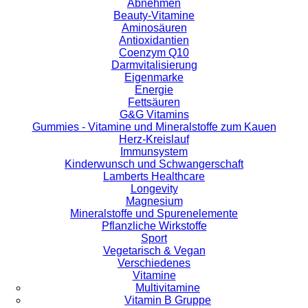
Abnehmen
Beauty-Vitamine
Aminosäuren
Antioxidantien
Coenzym Q10
Darmvitalisierung
Eigenmarke
Energie
Fettsäuren
G&G Vitamins
Gummies - Vitamine und Mineralstoffe zum Kauen
Herz-Kreislauf
Immunsystem
Kinderwunsch und Schwangerschaft
Lamberts Healthcare
Longevity
Magnesium
Mineralstoffe und Spurenelemente
Pflanzliche Wirkstoffe
Sport
Vegetarisch & Vegan
Verschiedenes
Vitamine
Multivitamine
Vitamin B Gruppe