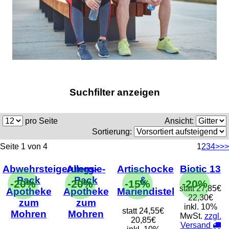
Suchfilter anzeigen
pro Seite
Ansicht:
Sortierung:
Seite 1 von 4
1
2
3
4
>
>>
Abwehrsteigerungs-
Allergie-
Artischocke
Biotic 13
Pack
Pack
&
-20%
-20%
-15%
-20%
statt
27,85€
Apotheke
Apotheke
Mariendistel
22,30€
zum
zum
inkl. 10%
statt
24,55€
Mohren
Mohren
MwSt.
zzgl.
20,85€
Versand