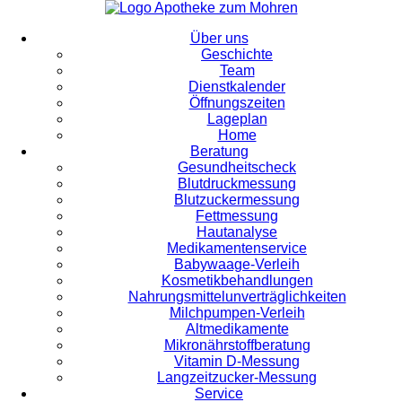
Über uns
Geschichte
Team
Dienstkalender
Öffnungszeiten
Lageplan
Home
Beratung
Gesundheitscheck
Blutdruckmessung
Blutzuckermessung
Fettmessung
Hautanalyse
Medikamentenservice
Babywaage-Verleih
Kosmetikbehandlungen
Nahrungsmittelunverträglichkeiten
Milchpumpen-Verleih
Altmedikamente
Mikronährstoffberatung
Vitamin D-Messung
Langzeitzucker-Messung
Service