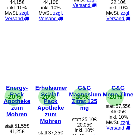
44,15€
44,10€
22,10€
Versand
inkl. 10%
inkl. 10%
inkl. 10%
MwSt.
zzgl.
MwSt.
zzgl.
MwSt.
zzgl.
Versand
Versand
Versand
Energy-
Erholsamer
G&G
G&G
Pack
Schlaf-
Magnesium
Meno-Time
-20%
-20%
-20%
-20%
Apotheke
Pack
Zitrat 125
statt
57,55€
zum
Apotheke
mg
46,05€
Mohren
zum
inkl. 10%
statt
25,10€
Mohren
MwSt.
zzgl.
20,05€
statt
51,55€
Versand
inkl. 10%
41,25€
statt
37,35€