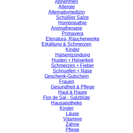
Abnehmen
Allergie
Alternativmedizin
Schüßler Salze
Homöopathie
Aromatherapie
Primavera
Elenatura, Räucherwerke
Erkältung & Schmerzen
Kinder
Halsentzündung
Husten + Heiserkeit
Schmerzen + Fieber
Schnupfen + Nase
Geschenk-Gutschein
Frauen
Gesundheit & Pflege
Haut & Haare
Flor de Sal - Salzblüte
Hausapotheke
Kinder
Läuse
Vitamine
Zähne
Pflege