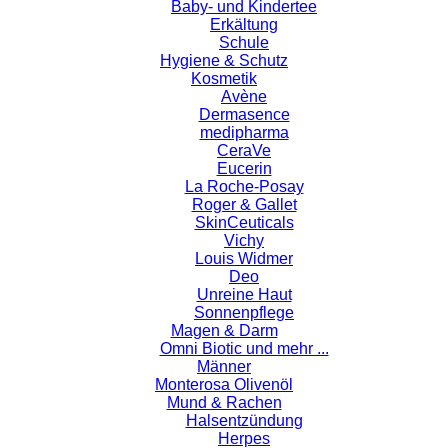
Baby- und Kindertee
Erkältung
Schule
Hygiene & Schutz
Kosmetik
Avène
Dermasence
medipharma
CeraVe
Eucerin
La Roche-Posay
Roger & Gallet
SkinCeuticals
Vichy
Louis Widmer
Deo
Unreine Haut
Sonnenpflege
Magen & Darm
Omni Biotic und mehr ...
Männer
Monterosa Olivenöl
Mund & Rachen
Halsentzündung
Herpes