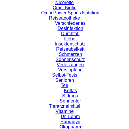
Nicorette
Omni Biotic
Omni Power Sports Nutrition
Reiseapotheke
Verschiedenes
Desinfektion
Durchfall
Fieber
Insektenschutz
Reiseübelkeit
Schmerzen
Sonnenschutz
Verletzungen
Verstopfung
Selbst-Tests
Senioren
Tee
Kottas
Sidroga
Sonnentor
Tierarzneimittel
Vitamine
Dr. Böhm
Supradyn
Ökopharm