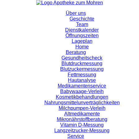
Über uns
Geschichte
Team
Dienstkalender
Öffnungszeiten
Lageplan
Home
Beratung
Gesundheitscheck
Blutdruckmessung
Blutzuckermessung
Fettmessung
Hautanalyse
Medikamentenservice
Babywaage-Verleih
Kosmetikbehandlungen
Nahrungsmittelunverträglichkeiten
Milchpumpen-Verleih
Altmedikamente
Mikronährstoffberatung
Vitamin D-Messung
Langzeitzucker-Messung
Service