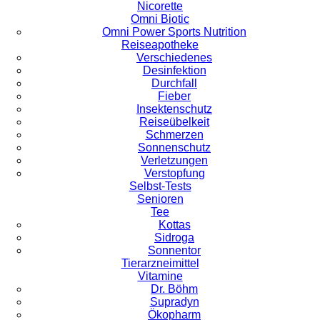
Nicorette
Omni Biotic
Omni Power Sports Nutrition
Reiseapotheke
Verschiedenes
Desinfektion
Durchfall
Fieber
Insektenschutz
Reiseübelkeit
Schmerzen
Sonnenschutz
Verletzungen
Verstopfung
Selbst-Tests
Senioren
Tee
Kottas
Sidroga
Sonnentor
Tierarzneimittel
Vitamine
Dr. Böhm
Supradyn
Ökopharm