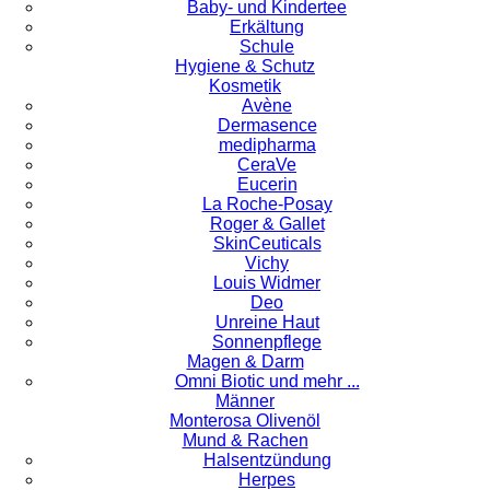
Baby- und Kindertee
Erkältung
Schule
Hygiene & Schutz
Kosmetik
Avène
Dermasence
medipharma
CeraVe
Eucerin
La Roche-Posay
Roger & Gallet
SkinCeuticals
Vichy
Louis Widmer
Deo
Unreine Haut
Sonnenpflege
Magen & Darm
Omni Biotic und mehr ...
Männer
Monterosa Olivenöl
Mund & Rachen
Halsentzündung
Herpes