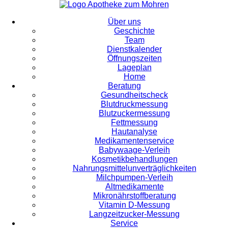
Über uns
Geschichte
Team
Dienstkalender
Öffnungszeiten
Lageplan
Home
Beratung
Gesundheitscheck
Blutdruckmessung
Blutzuckermessung
Fettmessung
Hautanalyse
Medikamentenservice
Babywaage-Verleih
Kosmetikbehandlungen
Nahrungsmittelunverträglichkeiten
Milchpumpen-Verleih
Altmedikamente
Mikronährstoffberatung
Vitamin D-Messung
Langzeitzucker-Messung
Service