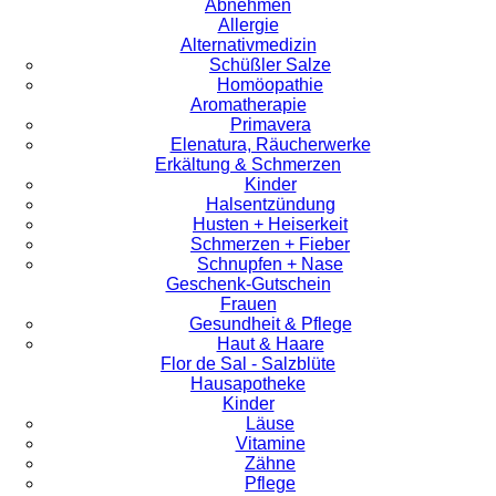
Abnehmen
Allergie
Alternativmedizin
Schüßler Salze
Homöopathie
Aromatherapie
Primavera
Elenatura, Räucherwerke
Erkältung & Schmerzen
Kinder
Halsentzündung
Husten + Heiserkeit
Schmerzen + Fieber
Schnupfen + Nase
Geschenk-Gutschein
Frauen
Gesundheit & Pflege
Haut & Haare
Flor de Sal - Salzblüte
Hausapotheke
Kinder
Läuse
Vitamine
Zähne
Pflege