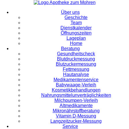
Über uns
Geschichte
Team
Dienstkalender
Öffnungszeiten
Lageplan
Home
Beratung
Gesundheitscheck
Blutdruckmessung
Blutzuckermessung
Fettmessung
Hautanalyse
Medikamentenservice
Babywaage-Verleih
Kosmetikbehandlungen
Nahrungsmittelunverträglichkeiten
Milchpumpen-Verleih
Altmedikamente
Mikronährstoffberatung
Vitamin D-Messung
Langzeitzucker-Messung
Service