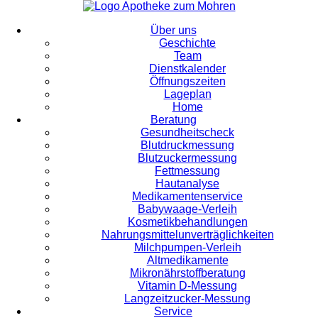
Über uns
Geschichte
Team
Dienstkalender
Öffnungszeiten
Lageplan
Home
Beratung
Gesundheitscheck
Blutdruckmessung
Blutzuckermessung
Fettmessung
Hautanalyse
Medikamentenservice
Babywaage-Verleih
Kosmetikbehandlungen
Nahrungsmittelunverträglichkeiten
Milchpumpen-Verleih
Altmedikamente
Mikronährstoffberatung
Vitamin D-Messung
Langzeitzucker-Messung
Service