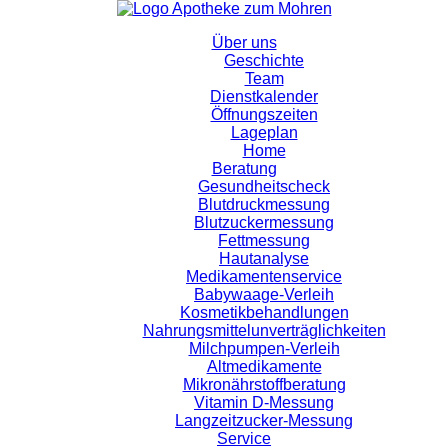
Über uns
Geschichte
Team
Dienstkalender
Öffnungszeiten
Lageplan
Home
Beratung
Gesundheitscheck
Blutdruckmessung
Blutzuckermessung
Fettmessung
Hautanalyse
Medikamentenservice
Babywaage-Verleih
Kosmetikbehandlungen
Nahrungsmittelunverträglichkeiten
Milchpumpen-Verleih
Altmedikamente
Mikronährstoffberatung
Vitamin D-Messung
Langzeitzucker-Messung
Service