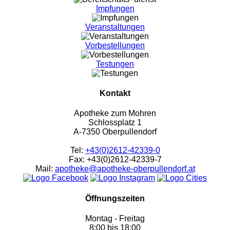
Impfungen
Veranstaltungen
Vorbestellungen
Testungen
Kontakt
Apotheke zum Mohren
Schlossplatz 1
A-7350 Oberpullendorf
Tel:
+43(0)2612-42339-0
Fax: +43(0)2612-42339-7
Mail:
apotheke@apotheke-oberpullendorf.at
Öffnungszeiten
Montag - Freitag
8:00 bis 18:00