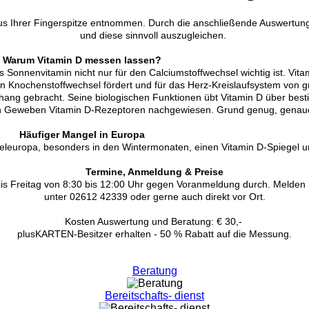
aus Ihrer Fingerspitze entnommen. Durch die anschließende Auswertung
und diese sinnvoll auszugleichen.
Warum Vitamin D messen lassen?
Sonnenvitamin nicht nur für den Calciumstoffwechsel wichtig ist. Vitam
den Knochenstoffwechsel fördert und für das Herz-Kreislaufsystem von 
hang gebracht. Seine biologischen Funktionen übt Vitamin D über bes
hen Geweben Vitamin D-Rezeptoren nachgewiesen. Grund genug, genau
Häufiger Mangel in Europa
teleuropa, besonders in den Wintermonaten, einen Vitamin D-Spiegel u
Termine, Anmeldung & Preise
 Freitag von 8:30 bis 12:00 Uhr gegen Voranmeldung durch. Melden Si
unter 02612 42339 oder gerne auch direkt vor Ort.
Kosten Auswertung und Beratung: € 30,-
plusKARTEN-Besitzer erhalten - 50 % Rabatt auf die Messung.
Beratung
Bereitschafts- dienst