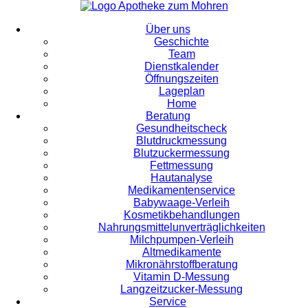
Über uns
Geschichte
Team
Dienstkalender
Öffnungszeiten
Lageplan
Home
Beratung
Gesundheitscheck
Blutdruckmessung
Blutzuckermessung
Fettmessung
Hautanalyse
Medikamentenservice
Babywaage-Verleih
Kosmetikbehandlungen
Nahrungsmittelunverträglichkeiten
Milchpumpen-Verleih
Altmedikamente
Mikronährstoffberatung
Vitamin D-Messung
Langzeitzucker-Messung
Service