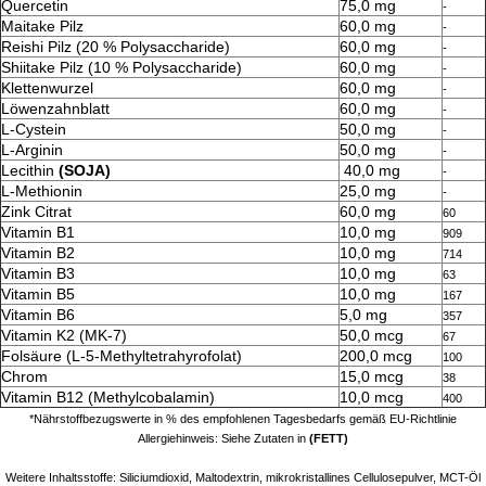
Quercetin
75,0 mg
-
Maitake Pilz
60,0 mg
-
Reishi Pilz (20 % Polysaccharide)
60,0 mg
-
Shiitake Pilz (10 % Polysaccharide)
60,0 mg
-
Klettenwurzel
60,0 mg
-
Löwenzahnblatt
60,0 mg
-
L-Cystein
50,0 mg
-
L-Arginin
50,0 mg
-
Lecithin
(SOJA)
40,0 mg
-
L-Methionin
25,0 mg
-
Zink Citrat
60,0 mg
60
Vitamin B1
10,0 mg
909
Vitamin B2
10,0 mg
714
Vitamin B3
10,0 mg
63
Vitamin B5
10,0 mg
167
Vitamin B6
5,0 mg
357
Vitamin K2 (MK-7)
50,0 mcg
67
Folsäure (L-5-Methyltetrahyrofolat)
200,0 mcg
100
Chrom
15,0 mcg
38
Vitamin B12 (Methylcobalamin)
10,0 mcg
400
*Nährstoffbezugswerte in % des empfohlenen Tagesbedarfs gemäß EU-Richtlinie
Allergiehinweis:
Siehe Zutaten in
(FETT)
Weitere Inhaltsstoffe: Siliciumdioxid, Maltodextrin, mikrokristallines Cellulosepulver, MCT-Öl