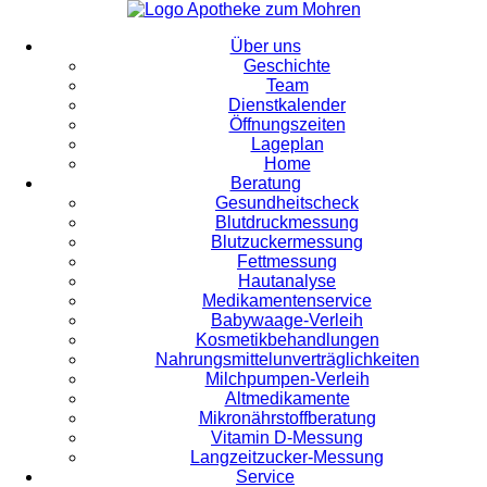
Über uns
Geschichte
Team
Dienstkalender
Öffnungszeiten
Lageplan
Home
Beratung
Gesundheitscheck
Blutdruckmessung
Blutzuckermessung
Fettmessung
Hautanalyse
Medikamentenservice
Babywaage-Verleih
Kosmetikbehandlungen
Nahrungsmittelunverträglichkeiten
Milchpumpen-Verleih
Altmedikamente
Mikronährstoffberatung
Vitamin D-Messung
Langzeitzucker-Messung
Service