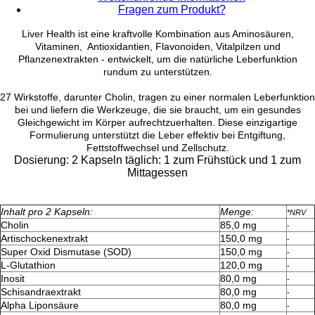
Fragen zum Produkt?
Liver Health ist eine kraftvolle Kombination aus Aminosäuren,
Vitaminen, Antioxidantien, Flavonoiden, Vitalpilzen und
Pflanzenextrakten - entwickelt, um die natürliche Leberfunktion
rundum zu unterstützen.
27 Wirkstoffe, darunter Cholin, tragen zu einer normalen Leberfunktion
bei und liefern die Werkzeuge, die sie braucht, um ein gesundes
Gleichgewicht im Körper aufrechtzuerhalten. Diese einzigartige
Formulierung unterstützt die Leber effektiv bei Entgiftung,
Fettstoffwechsel und Zellschutz.
Dosierung:
2 Kapseln täglich: 1 zum Frühstück und 1 zum
Mittagessen
Inhalt pro 2 Kapseln:
Menge:
*NRV
Cholin
85,0 mg
-
Artischockenextrakt
150,0 mg
-
Super Oxid Dismutase (SOD)
150,0 mg
-
L-Glutathion
120,0 mg
-
Inosit
80,0 mg
-
Schisandraextrakt
80,0 mg
-
Alpha Liponsäure
80,0 mg
-