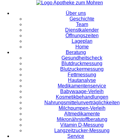
Über uns
Geschichte
Team
Dienstkalender
Öffnungszeiten
Lageplan
Home
Beratung
Gesundheitscheck
Blutdruckmessung
Blutzuckermessung
Fettmessung
Hautanalyse
Medikamentenservice
Babywaage-Verleih
Kosmetikbehandlungen
Nahrungsmittelunverträglichkeiten
Milchpumpen-Verleih
Altmedikamente
Mikronährstoffberatung
Vitamin D-Messung
Langzeitzucker-Messung
Service