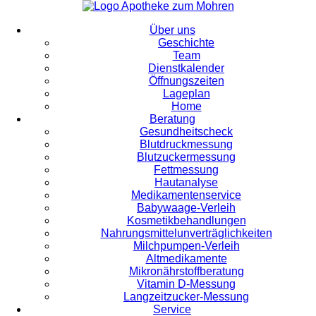
Über uns
Geschichte
Team
Dienstkalender
Öffnungszeiten
Lageplan
Home
Beratung
Gesundheitscheck
Blutdruckmessung
Blutzuckermessung
Fettmessung
Hautanalyse
Medikamentenservice
Babywaage-Verleih
Kosmetikbehandlungen
Nahrungsmittelunverträglichkeiten
Milchpumpen-Verleih
Altmedikamente
Mikronährstoffberatung
Vitamin D-Messung
Langzeitzucker-Messung
Service