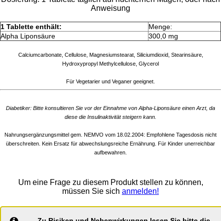
Anweisung
1 Tablette enthält:
Menge:
Alpha Liponsäure
300,0 mg
Calciumcarbonate, Cellulose, Magnesiumstearat, Siliciumdioxid, Stearinsäure,
Hydroxypropyl Methylcellulose, Glycerol
Für Vegetarier und Veganer geeignet.
Diabetiker: Bitte konsultieren Sie vor der Einnahme von Alpha-Liponsäure einen Arzt, da
diese die Insulinaktivität steigern kann.
Nahrungsergänzungsmittel gem. NEMVO vom 18.02.2004: Empfohlene Tagesdosis nicht
überschreiten. Kein Ersatz für abwechslungsreiche Ernährung. Für Kinder unerreichbar
aufbewahren.
Um eine Frage zu diesem Produkt stellen zu können,
müssen Sie sich
anmelden!
Zu Risiken und Nebenwirkungen lesen Sie bitte die