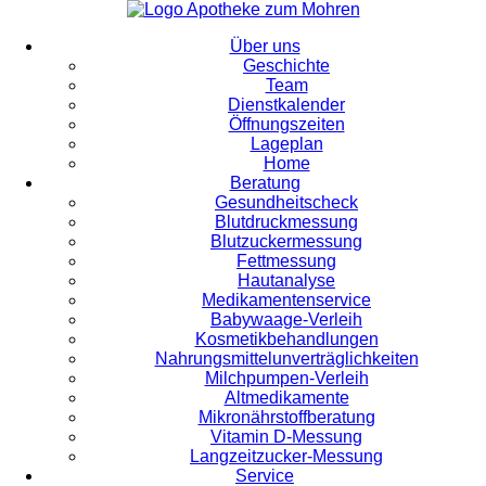
Über uns
Geschichte
Team
Dienstkalender
Öffnungszeiten
Lageplan
Home
Beratung
Gesundheitscheck
Blutdruckmessung
Blutzuckermessung
Fettmessung
Hautanalyse
Medikamentenservice
Babywaage-Verleih
Kosmetikbehandlungen
Nahrungsmittelunverträglichkeiten
Milchpumpen-Verleih
Altmedikamente
Mikronährstoffberatung
Vitamin D-Messung
Langzeitzucker-Messung
Service