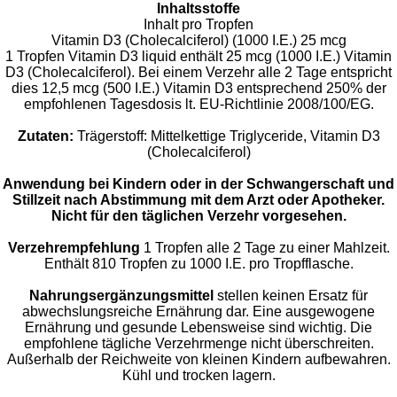
Inhaltsstoffe
Inhalt pro Tropfen
Vitamin D3 (Cholecalciferol) (1000 I.E.) 25 mcg
1 Tropfen Vitamin D3 liquid enthält 25 mcg (1000 I.E.) Vitamin
D3 (Cholecalciferol). Bei einem Verzehr alle 2 Tage entspricht
dies 12,5 mcg (500 I.E.) Vitamin D3 entsprechend 250% der
empfohlenen Tagesdosis lt. EU-Richtlinie 2008/100/EG.
Zutaten:
Trägerstoff: Mittelkettige Triglyceride, Vitamin D3
(Cholecalciferol)
Anwendung bei Kindern oder in der Schwangerschaft und
Stillzeit nach Abstimmung mit dem Arzt oder Apotheker.
Nicht für den täglichen Verzehr vorgesehen.
Verzehrempfehlung
1 Tropfen alle 2 Tage zu einer Mahlzeit.
Enthält 810 Tropfen zu 1000 I.E. pro Tropfflasche.
Nahrungsergänzungsmittel
stellen keinen Ersatz für
abwechslungsreiche Ernährung dar. Eine ausgewogene
Ernährung und gesunde Lebensweise sind wichtig. Die
empfohlene tägliche Verzehrmenge nicht überschreiten.
Außerhalb der Reichweite von kleinen Kindern aufbewahren.
Kühl und trocken lagern.