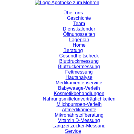
Über uns
Geschichte
Team
Dienstkalender
Öffnungszeiten
Lageplan
Home
Beratung
Gesundheitscheck
Blutdruckmessung
Blutzuckermessung
Fettmessung
Hautanalyse
Medikamentenservice
Babywaage-Verleih
Kosmetikbehandlungen
Nahrungsmittelunverträglichkeiten
Milchpumpen-Verleih
Altmedikamente
Mikronährstoffberatung
Vitamin D-Messung
Langzeitzucker-Messung
Service