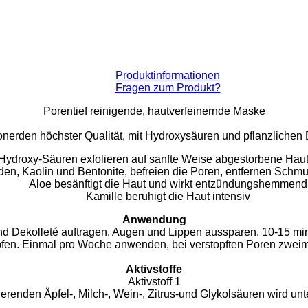
Produktinformationen
Fragen zum Produkt?
Porentief reinigende, hautverfeinernde Maske
onerden höchster Qualität, mit Hydroxysäuren und pflanzlichen E
Hydroxy-Säuren exfolieren auf sanfte Weise abgestorbene Haut
den, Kaolin und Bentonite, befreien die Poren, entfernen Schm
Aloe besänftigt die Haut und wirkt entzündungshemmend
Kamille beruhigt die Haut intensiv
Anwendung
nd Dekolleté auftragen. Augen und Lippen aussparen. 10-15 m
pfen. Einmal pro Woche anwenden, bei verstopften Poren zweim
Aktivstoffe
Aktivstoff 1
renden Äpfel-, Milch-, Wein-, Zitrus-und Glykolsäuren wird unt