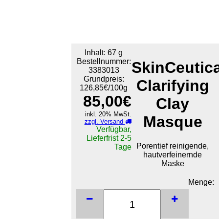
Inhalt: 67 g
Bestellnummer:
SkinCeutic
3383013
Grundpreis:
Clarifying
126,85€/100g
85,00€
Clay
inkl. 20% MwSt.
Masque
zzgl. Versand
Verfügbar,
Lieferfrist 2-5
Porentief reinigende,
Tage
hautverfeinernde
Maske
Menge: