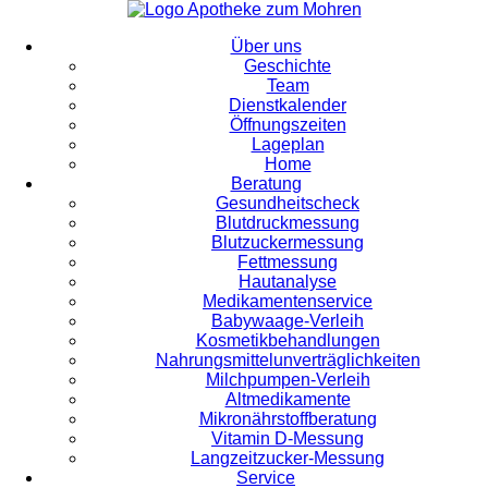
Über uns
Geschichte
Team
Dienstkalender
Öffnungszeiten
Lageplan
Home
Beratung
Gesundheitscheck
Blutdruckmessung
Blutzuckermessung
Fettmessung
Hautanalyse
Medikamentenservice
Babywaage-Verleih
Kosmetikbehandlungen
Nahrungsmittelunverträglichkeiten
Milchpumpen-Verleih
Altmedikamente
Mikronährstoffberatung
Vitamin D-Messung
Langzeitzucker-Messung
Service