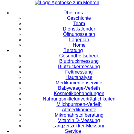
Über uns
Geschichte
Team
Dienstkalender
Öffnungszeiten
Lageplan
Home
Beratung
Gesundheitscheck
Blutdruckmessung
Blutzuckermessung
Fettmessung
Hautanalyse
Medikamentenservice
Babywaage-Verleih
Kosmetikbehandlungen
Nahrungsmittelunverträglichkeiten
Milchpumpen-Verleih
Altmedikamente
Mikronährstoffberatung
Vitamin D-Messung
Langzeitzucker-Messung
Service