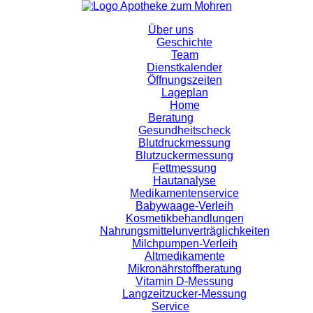
Über uns
Geschichte
Team
Dienstkalender
Öffnungszeiten
Lageplan
Home
Beratung
Gesundheitscheck
Blutdruckmessung
Blutzuckermessung
Fettmessung
Hautanalyse
Medikamentenservice
Babywaage-Verleih
Kosmetikbehandlungen
Nahrungsmittelunverträglichkeiten
Milchpumpen-Verleih
Altmedikamente
Mikronährstoffberatung
Vitamin D-Messung
Langzeitzucker-Messung
Service