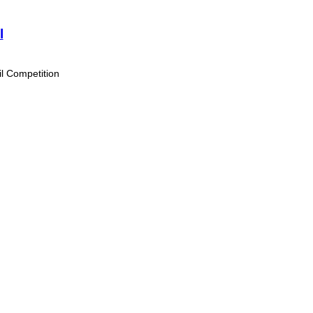
l
il Competition