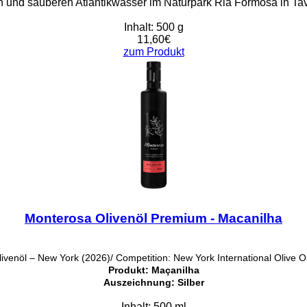
en und sauberen Atlantikwasser im Naturpark Ria Formosa in Ta
Inhalt: 500 g
11,60€
zum Produkt
Monterosa Olivenöl Premium - Macanilha
venöl – New York (2026)/ Competition: New York International Olive O
Produkt: Maçanilha
Auszeichnung: Silber
Inhalt: 500 ml