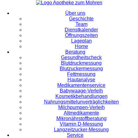
Über uns
Geschichte
Team
Dienstkalender
Öffnungszeiten
Lageplan
Home
Beratung
Gesundheitscheck
Blutdruckmessung
Blutzuckermessung
Fettmessung
Hautanalyse
Medikamentenservice
Babywaage-Verleih
Kosmetikbehandlungen
Nahrungsmittelunverträglichkeiten
Milchpumpen-Verleih
Altmedikamente
Mikronährstoffberatung
Vitamin D-Messung
Langzeitzucker-Messung
Service