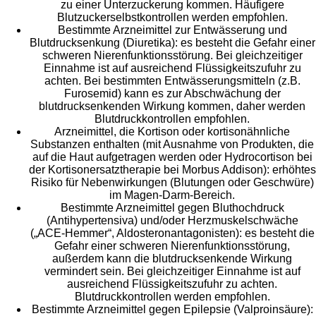
zu einer Unterzuckerung kommen. Häufigere
Blutzuckerselbstkontrollen werden empfohlen.
Bestimmte Arzneimittel zur Entwässerung und
Blutdrucksenkung (Diuretika): es besteht die Gefahr einer
schweren Nierenfunktionsstörung. Bei gleichzeitiger
Einnahme ist auf ausreichend Flüssigkeitszufuhr zu
achten. Bei bestimmten Entwässerungsmitteln (z.B.
Furosemid) kann es zur Abschwächung der
blutdrucksenkenden Wirkung kommen, daher werden
Blutdruckkontrollen empfohlen.
Arzneimittel, die Kortison oder kortisonähnliche
Substanzen enthalten (mit Ausnahme von Produkten, die
auf die Haut aufgetragen werden oder Hydrocortison bei
der Kortisonersatztherapie bei Morbus Addison): erhöhtes
Risiko für Nebenwirkungen (Blutungen oder Geschwüre)
im Magen-Darm-Bereich.
Bestimmte Arzneimittel gegen Bluthochdruck
(Antihypertensiva) und/oder Herzmuskelschwäche
(„ACE-Hemmer“, Aldosteronantagonisten): es besteht die
Gefahr einer schweren Nierenfunktionsstörung,
außerdem kann die blutdrucksenkende Wirkung
vermindert sein. Bei gleichzeitiger Einnahme ist auf
ausreichend Flüssigkeitszufuhr zu achten.
Blutdruckkontrollen werden empfohlen.
Bestimmte Arzneimittel gegen Epilepsie (Valproinsäure):