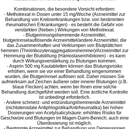
Kombinationen, die besondere Vorsicht erfordern:
- Methotrexat in Dosen unter 15 mg/Woche (Arzneimittel zur
Behandlung von Krebserkrankungen bzw. von bestimmten
rheumatischen Erkrankungen) - es besteht die Gefahr von
verstärkten (Neben-) Wirkungen von Methotrexat.
- Blutgerinnungshemmende Arzneimittel,
blutgerinnselauflösende Arzneimittel/andere Arzneimittel, die
das Zusammenhaften und Verklumpen von Blutplättchen
hemmen (Thrombozytenaggregationshemmer)/Arzneimittel zur
Hemmung der Blutstillung (Hämostaseinhibitoren) - es kann
durch Wirkungsverstärkung zu Blutungen kommen.
- Aspirin 500 mg Kautabletten können das Blutungsrisiko
erhöhen, wenn sie vor einer Behandlung eingenommen
wurden, die Blutgerinnsel auflösen soll. Daher müssen Sie
aufmerksam auf Zeichen äußerer oder innerer Blutungen (z.B.
blaue Flecken) achten, wenn bei Ihnen eine solche
Behandlung durchgeführt werden soll. Eine ärztliche Kontrolle
ist unbedingt erforderlich.
- Andere schmerz- und entzündungshemmende Arzneimittel
(nichtsteroidale Antiphlogistika/Antirheumatika) bei hohen
Dosierungen von Acetylsalicylsäure: erhöhtes Risiko für
Geschwüre und Blutungen im Magen-Darm-Bereich; auch eine
Überdosierung ist möglich.
- Bestimmte Arzneimittel zur Behandlung von Depressionen