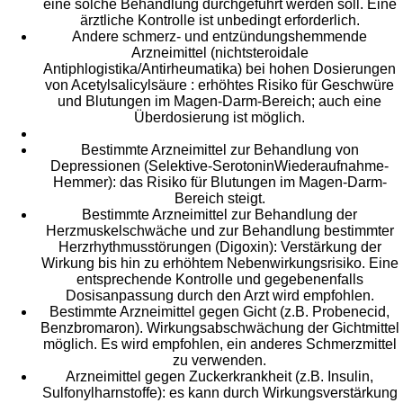
eine solche Behandlung durchgeführt werden soll. Eine
ärztliche Kontrolle ist unbedingt erforderlich.
Andere schmerz- und entzündungshemmende
Arzneimittel (nichtsteroidale
Antiphlogistika/Antirheumatika) bei hohen Dosierungen
von Acetylsalicylsäure : erhöhtes Risiko für Geschwüre
und Blutungen im Magen-Darm-Bereich; auch eine
Überdosierung ist möglich.
Bestimmte Arzneimittel zur Behandlung von
Depressionen (Selektive-SerotoninWiederaufnahme-
Hemmer): das Risiko für Blutungen im Magen-Darm-
Bereich steigt.
Bestimmte Arzneimittel zur Behandlung der
Herzmuskelschwäche und zur Behandlung bestimmter
Herzrhythmusstörungen (Digoxin): Verstärkung der
Wirkung bis hin zu erhöhtem Nebenwirkungsrisiko. Eine
entsprechende Kontrolle und gegebenenfalls
Dosisanpassung durch den Arzt wird empfohlen.
Bestimmte Arzneimittel gegen Gicht (z.B. Probenecid,
Benzbromaron). Wirkungsabschwächung der Gichtmittel
möglich. Es wird empfohlen, ein anderes Schmerzmittel
zu verwenden.
Arzneimittel gegen Zuckerkrankheit (z.B. Insulin,
Sulfonylharnstoffe): es kann durch Wirkungsverstärkung