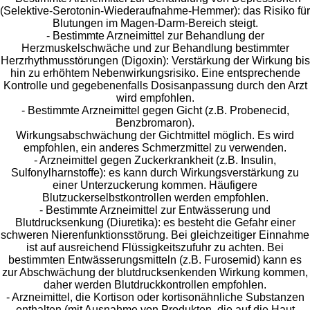
(Selektive-Serotonin-Wiederaufnahme-Hemmer): das Risiko für
Blutungen im Magen-Darm-Bereich steigt.
- Bestimmte Arzneimittel zur Behandlung der
Herzmuskelschwäche und zur Behandlung bestimmter
Herzrhythmusstörungen (Digoxin): Verstärkung der Wirkung bis
hin zu erhöhtem Nebenwirkungsrisiko. Eine entsprechende
Kontrolle und gegebenenfalls Dosisanpassung durch den Arzt
wird empfohlen.
- Bestimmte Arzneimittel gegen Gicht (z.B. Probenecid,
Benzbromaron).
Wirkungsabschwächung der Gichtmittel möglich. Es wird
empfohlen, ein anderes Schmerzmittel zu verwenden.
- Arzneimittel gegen Zuckerkrankheit (z.B. Insulin,
Sulfonylharnstoffe): es kann durch Wirkungsverstärkung zu
einer Unterzuckerung kommen. Häufigere
Blutzuckerselbstkontrollen werden empfohlen.
- Bestimmte Arzneimittel zur Entwässerung und
Blutdrucksenkung (Diuretika): es besteht die Gefahr einer
schweren Nierenfunktionsstörung. Bei gleichzeitiger Einnahme
ist auf ausreichend Flüssigkeitszufuhr zu achten. Bei
bestimmten Entwässerungsmitteln (z.B. Furosemid) kann es
zur Abschwächung der blutdrucksenkenden Wirkung kommen,
daher werden Blutdruckkontrollen empfohlen.
- Arzneimittel, die Kortison oder kortisonähnliche Substanzen
enthalten (mit Ausnahme von Produkten, die auf die Haut