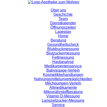
Über uns
Geschichte
Team
Dienstkalender
Öffnungszeiten
Lageplan
Home
Beratung
Gesundheitscheck
Blutdruckmessung
Blutzuckermessung
Fettmessung
Hautanalyse
Medikamentenservice
Babywaage-Verleih
Kosmetikbehandlungen
Nahrungsmittelunverträglichkeiten
Milchpumpen-Verleih
Altmedikamente
Mikronährstoffberatung
Vitamin D-Messung
Langzeitzucker-Messung
Service