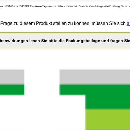
em. NEMVO vom 18.02.2004: Empfohlene Tagesdosis nicht überschreiten. Kein Ersatz für abwechslungsreiche Ernährung. Für Kinde
Frage zu diesem Produkt stellen zu können, müssen Sie sich
a
benwirkungen lesen Sie bitte die Packungsbeilage und fragen Sie 