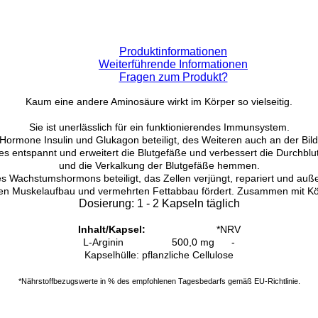
Produktinformationen
Weiterführende Informationen
Fragen zum Produkt?
Kaum eine andere Aminosäure wirkt im Körper so vielseitig.
Sie ist unerlässlich für ein funktionierendes Immunsystem.
 Hormone Insulin und Glukagon beteiligt, des Weiteren auch an der Bil
eses entspannt und erweitert die Blutgefäße und verbessert die Durchbl
und die Verkalkung der Blutgefäße hemmen.
des Wachstumshormons beteiligt, das Zellen verjüngt, repariert und au
e den Muskelaufbau und vermehrten Fettabbau fördert. Zusammen mit K
Dosierung:
1 - 2 Kapseln täglich
Inhalt/Kapsel:
*NRV
L-Arginin 500,0 mg -
Kapselhülle: pflanzliche Cellulose
*Nährstoffbezugswerte in % des empfohlenen Tagesbedarfs gemäß EU-Richtlinie.