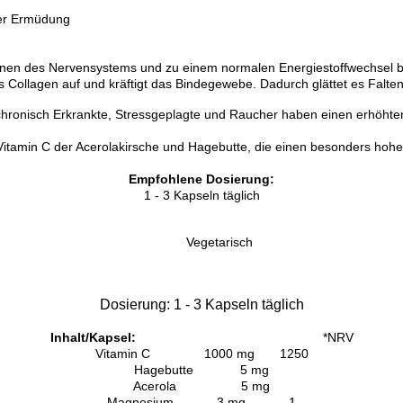
ller Ermüdung
onen des Nervensystems und zu einem normalen Energiestoffwechsel b
s Collagen auf und kräftigt das Bindegewebe. Dadurch glättet es Falten 
hronisch Erkrankte, Stressgeplagte und Raucher haben einen erhöhte
 Vitamin C der Acerolakirsche und Hagebutte, die einen besonders hoh
Empfohlene Dosierung:
1 - 3 Kapseln täglich
Vegetarisch
Dosierung:
1 - 3 Kapseln täglich
Inhalt/Kapsel:
*NRV
Vitamin C 1000 mg 1250
Hagebutte 5 mg
Acerola 5 mg
Magnesium 3 mg 1