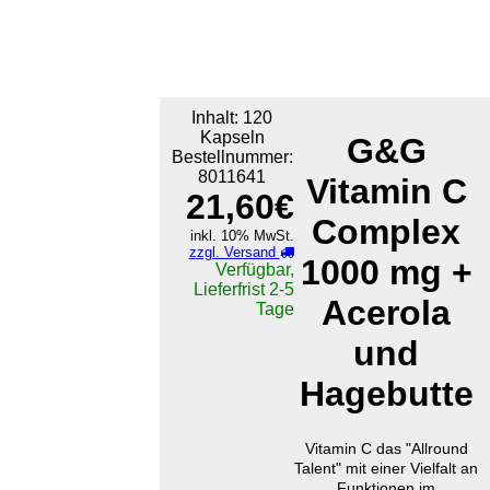
Inhalt: 120
Kapseln
G&G
Bestellnummer:
8011641
Vitamin C
21,60€
Complex
inkl. 10% MwSt.
zzgl. Versand
1000 mg +
Verfügbar,
Lieferfrist 2-5
Acerola
Tage
und
Hagebutte
Vitamin C das "Allround
Talent" mit einer Vielfalt an
Funktionen im