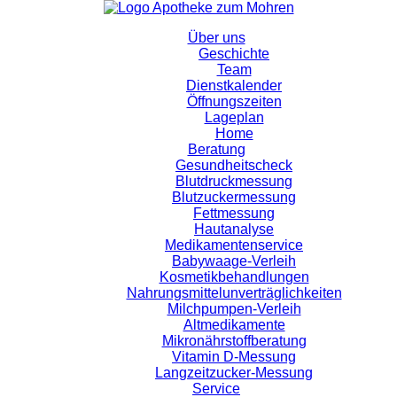
Über uns
Geschichte
Team
Dienstkalender
Öffnungszeiten
Lageplan
Home
Beratung
Gesundheitscheck
Blutdruckmessung
Blutzuckermessung
Fettmessung
Hautanalyse
Medikamentenservice
Babywaage-Verleih
Kosmetikbehandlungen
Nahrungsmittelunverträglichkeiten
Milchpumpen-Verleih
Altmedikamente
Mikronährstoffberatung
Vitamin D-Messung
Langzeitzucker-Messung
Service