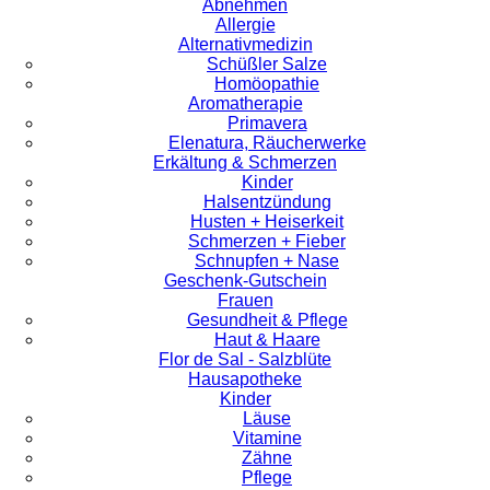
Abnehmen
Allergie
Alternativmedizin
Schüßler Salze
Homöopathie
Aromatherapie
Primavera
Elenatura, Räucherwerke
Erkältung & Schmerzen
Kinder
Halsentzündung
Husten + Heiserkeit
Schmerzen + Fieber
Schnupfen + Nase
Geschenk-Gutschein
Frauen
Gesundheit & Pflege
Haut & Haare
Flor de Sal - Salzblüte
Hausapotheke
Kinder
Läuse
Vitamine
Zähne
Pflege