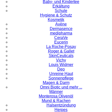
Baby- und Kindertee
Erkältung
Schule
Hygiene & Schutz
Kosmetik
Avène
Dermasence
medipharma
CeraVe
Eucerin
La Roche-Posay
Roger & Gallet
SkinCeuticals
Vichy
Louis Widmer
Deo
Unreine Haut
Sonnenpflege
Magen & Darm
Omni Biotic und mehr ...
Männer
Monterosa Olivenöl
Mund & Rachen
Halsentzündung
Herpes