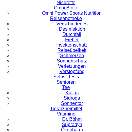
Nicorette
Omni Biotic
Omni Power Sports Nutrition
Reiseapotheke
Verschiedenes
Desinfektion
Durchfall
Fieber
Insektenschutz
Reiseübelkeit
Schmerzen
Sonnenschutz
Verletzungen
Verstopfung
Selbst-Tests
Senioren
Tee
Kottas
Sidroga
Sonnentor
Tierarzneimittel
Vitamine
Dr. Böhm
Supradyn
Ökopharm