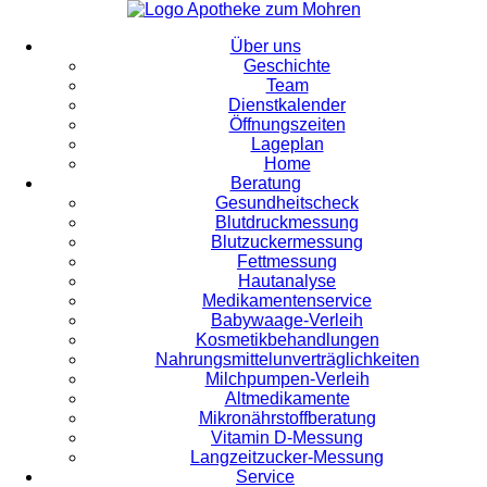
Über uns
Geschichte
Team
Dienstkalender
Öffnungszeiten
Lageplan
Home
Beratung
Gesundheitscheck
Blutdruckmessung
Blutzuckermessung
Fettmessung
Hautanalyse
Medikamentenservice
Babywaage-Verleih
Kosmetikbehandlungen
Nahrungsmittelunverträglichkeiten
Milchpumpen-Verleih
Altmedikamente
Mikronährstoffberatung
Vitamin D-Messung
Langzeitzucker-Messung
Service