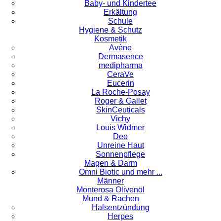
Baby- und Kindertee
Erkältung
Schule
Hygiene & Schutz
Kosmetik
Avène
Dermasence
medipharma
CeraVe
Eucerin
La Roche-Posay
Roger & Gallet
SkinCeuticals
Vichy
Louis Widmer
Deo
Unreine Haut
Sonnenpflege
Magen & Darm
Omni Biotic und mehr ...
Männer
Monterosa Olivenöl
Mund & Rachen
Halsentzündung
Herpes