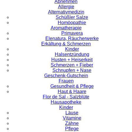
Abnehmen
Allergie
Alternativmedizin
Schüßler Salze
Homöopathie
Aromatherapie
Primavera
Elenatura, Räucherwerke
Erkältung & Schmerzen
Kinder
Halsentzündung
Husten + Heiserkeit
Schmerzen + Fieber
Schnupfen + Nase
Geschenk-Gutschein
Frauen
Gesundheit & Pflege
Haut & Haare
Flor de Sal - Salzblüte
Hausapotheke
Kinder
Läuse
Vitamine
Zähne
Pflege