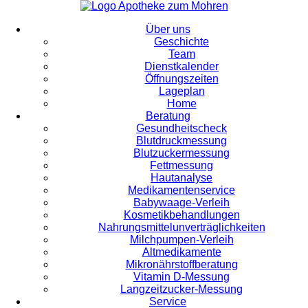
Über uns
Geschichte
Team
Dienstkalender
Öffnungszeiten
Lageplan
Home
Beratung
Gesundheitscheck
Blutdruckmessung
Blutzuckermessung
Fettmessung
Hautanalyse
Medikamentenservice
Babywaage-Verleih
Kosmetikbehandlungen
Nahrungsmittelunverträglichkeiten
Milchpumpen-Verleih
Altmedikamente
Mikronährstoffberatung
Vitamin D-Messung
Langzeitzucker-Messung
Service