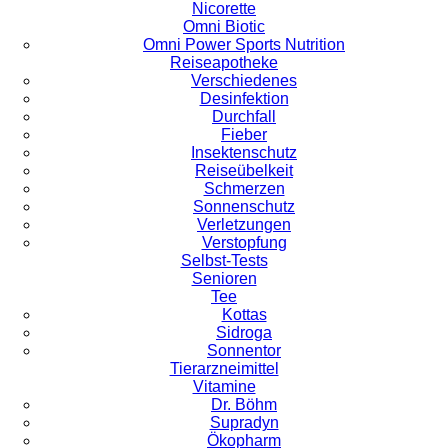
Nicorette
Omni Biotic
Omni Power Sports Nutrition
Reiseapotheke
Verschiedenes
Desinfektion
Durchfall
Fieber
Insektenschutz
Reiseübelkeit
Schmerzen
Sonnenschutz
Verletzungen
Verstopfung
Selbst-Tests
Senioren
Tee
Kottas
Sidroga
Sonnentor
Tierarzneimittel
Vitamine
Dr. Böhm
Supradyn
Ökopharm