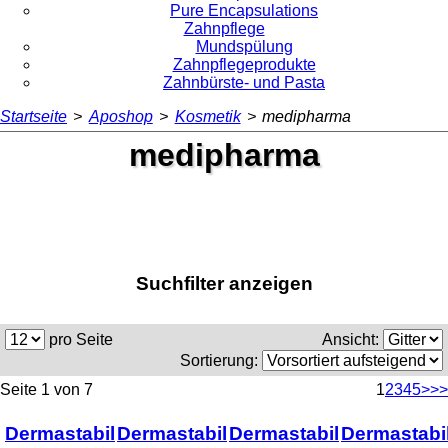
Pure Encapsulations
Zahnpflege
Mundspülung
Zahnpflegeprodukte
Zahnbürste- und Pasta
Startseite
>
Aposhop
>
Kosmetik
>
medipharma
medipharma
Suchfilter anzeigen
pro Seite
Ansicht:
Sortierung:
Seite 1 von 7
1
2
3
4
5
>
>>
Dermastabil
Dermastabil
Dermastabil
Dermastabi