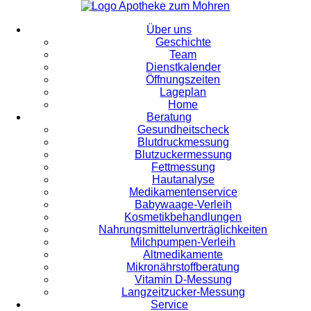
Über uns
Geschichte
Team
Dienstkalender
Öffnungszeiten
Lageplan
Home
Beratung
Gesundheitscheck
Blutdruckmessung
Blutzuckermessung
Fettmessung
Hautanalyse
Medikamentenservice
Babywaage-Verleih
Kosmetikbehandlungen
Nahrungsmittelunverträglichkeiten
Milchpumpen-Verleih
Altmedikamente
Mikronährstoffberatung
Vitamin D-Messung
Langzeitzucker-Messung
Service