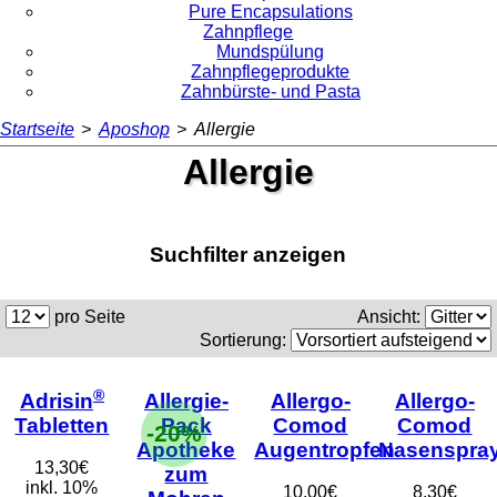
Pure Encapsulations
Zahnpflege
Mundspülung
Zahnpflegeprodukte
Zahnbürste- und Pasta
Startseite
>
Aposhop
>
Allergie
Allergie
Suchfilter anzeigen
pro Seite
Ansicht:
Sortierung:
®
Adrisin
Allergie-
Allergo-
Allergo-
Tabletten
Pack
Comod
Comod
-20%
Apotheke
Augentropfen
Nasenspra
13,30€
zum
inkl. 10%
10,00€
8,30€