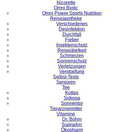
Nicorette
Omni Biotic
Omni Power Sports Nutrition
Reiseapotheke
Verschiedenes
Desinfektion
Durchfall
Fieber
Insektenschutz
Reiseübelkeit
Schmerzen
Sonnenschutz
Verletzungen
Verstopfung
Selbst-Tests
Senioren
Tee
Kottas
Sidroga
Sonnentor
Tierarzneimittel
Vitamine
Dr. Böhm
Supradyn
Ökopharm