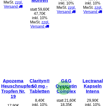
Mohren
MwSt.
zzgl.
inkl. 10%
inkl. 10%
Versand
MwSt.
zzgl.
MwSt.
zzgl.
statt
59,60€
Versand
Versand
47,70€
inkl. 10%
MwSt.
zzgl.
Versand
Apozema
Clarityn®
G&G
Lectranal
Heuschnupfen-
10 mg -
Quercetin
Kapseln
-15%
Tropfen Nr.
Tabletten
Complex
Intens
19
8,40€
statt
21,60€
29,90€
inkl. 10%
18,35€
inkl. 10%
17,90€