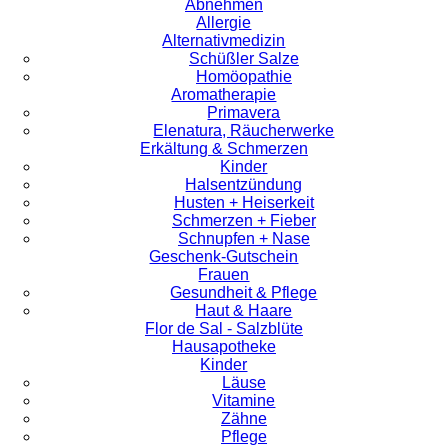
Abnehmen
Allergie
Alternativmedizin
Schüßler Salze
Homöopathie
Aromatherapie
Primavera
Elenatura, Räucherwerke
Erkältung & Schmerzen
Kinder
Halsentzündung
Husten + Heiserkeit
Schmerzen + Fieber
Schnupfen + Nase
Geschenk-Gutschein
Frauen
Gesundheit & Pflege
Haut & Haare
Flor de Sal - Salzblüte
Hausapotheke
Kinder
Läuse
Vitamine
Zähne
Pflege