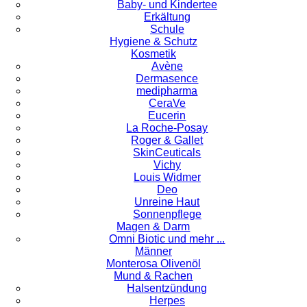
Baby- und Kindertee
Erkältung
Schule
Hygiene & Schutz
Kosmetik
Avène
Dermasence
medipharma
CeraVe
Eucerin
La Roche-Posay
Roger & Gallet
SkinCeuticals
Vichy
Louis Widmer
Deo
Unreine Haut
Sonnenpflege
Magen & Darm
Omni Biotic und mehr ...
Männer
Monterosa Olivenöl
Mund & Rachen
Halsentzündung
Herpes