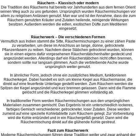
Räuchern – Klassisch oder modern
Die Tradition des Räucherns hat bereits vor Jahrhunderten aus dem fernen Orient
seinen Weg auch zu uns gefunden. Ursprünglich wurden Räuchermischungen vor
allem zu religiösen Anlässen genutzt. Man war und ist der Annahme, dass die zum
Räuchern genutzten Kräuter und Zutaten heilende, reinigende Wirkungen
besitzen. Außerdem werden die edlen, exotischen Düfte zum Meditieren
eingesetzt.
Räucherwerk – Die verschiedenen Formen
Vermutlich aus Indien stammt die Sitte, Räuchermischungen zu einer zähen Paste
zu verarbeiten, um diese im Anschluss an lange, dünne, getrocknete
Pflanzenfasern zu reiben. Nachdem diese Stäbchen getrocknet wurden, können
sie in einen eigens dafür vorgesehenen Räucherstäbchenhalter gesteckt und
angezündet werden. Allerdings darf ein Räucherstäbchen nicht offen brennen,
sondern sollte nur langsam glimmen. Auch die verbleibende Asche wurde
ursprünglich weiter genutzt.
In ähnlicher Form, jedoch ohne ein zusätzliches Medium, funktionieren
Räucherkegel. Dabei handelt es sich um kleine Kegel aus Räuchermasse, die
direkt auf eine feuerfeste Unterlage gestellt werden. Zum Räuchern werden die
Spitzen der Kegel angezündet und kurz brennen gelassen. Dann wird die Flamme
gelöscht und die Räucherkegel glimmen vollständig ab.
In traditioneller Form werden Räuchermischungen aus den ursprünglichen
Materialien zusammen gemischt. Das Ergebnis ist ein unterschiedlich lockeres,
farbiges Gemisch verschiedener, getrockneter, loser Zutaten. Diese werden
zumeist auf eine spezielle Kohletablette zum Räuchern gelegt. Zur Vorbereitung
wird die Kohle entzündet und in ein Räuchergefäß gesetzt. Dann wird die
Räuchermischung direkt auf die glühende Kohle gestreut.
Fazit zum Räucherwerk
Moderne Räuchermischungen führen diese Tradition weiter und zwar anhand der