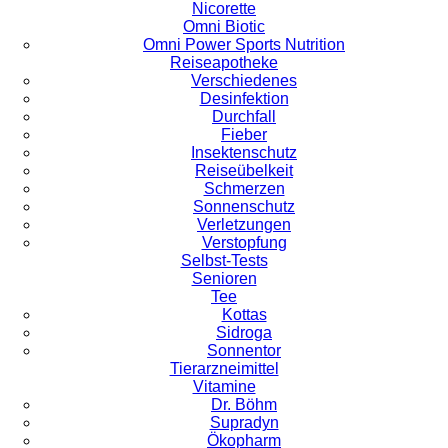
Nicorette
Omni Biotic
Omni Power Sports Nutrition
Reiseapotheke
Verschiedenes
Desinfektion
Durchfall
Fieber
Insektenschutz
Reiseübelkeit
Schmerzen
Sonnenschutz
Verletzungen
Verstopfung
Selbst-Tests
Senioren
Tee
Kottas
Sidroga
Sonnentor
Tierarzneimittel
Vitamine
Dr. Böhm
Supradyn
Ökopharm