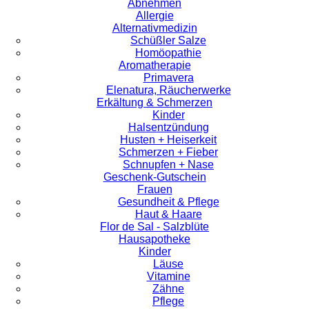
Abnehmen
Allergie
Alternativmedizin
Schüßler Salze
Homöopathie
Aromatherapie
Primavera
Elenatura, Räucherwerke
Erkältung & Schmerzen
Kinder
Halsentzündung
Husten + Heiserkeit
Schmerzen + Fieber
Schnupfen + Nase
Geschenk-Gutschein
Frauen
Gesundheit & Pflege
Haut & Haare
Flor de Sal - Salzblüte
Hausapotheke
Kinder
Läuse
Vitamine
Zähne
Pflege