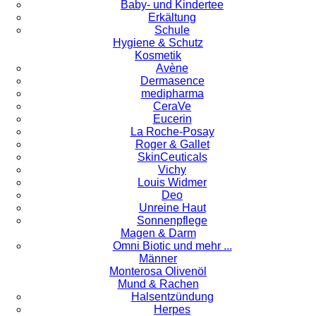
Baby- und Kindertee
Erkältung
Schule
Hygiene & Schutz
Kosmetik
Avène
Dermasence
medipharma
CeraVe
Eucerin
La Roche-Posay
Roger & Gallet
SkinCeuticals
Vichy
Louis Widmer
Deo
Unreine Haut
Sonnenpflege
Magen & Darm
Omni Biotic und mehr ...
Männer
Monterosa Olivenöl
Mund & Rachen
Halsentzündung
Herpes