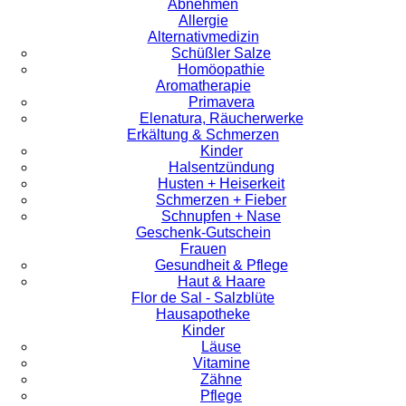
Abnehmen
Allergie
Alternativmedizin
Schüßler Salze
Homöopathie
Aromatherapie
Primavera
Elenatura, Räucherwerke
Erkältung & Schmerzen
Kinder
Halsentzündung
Husten + Heiserkeit
Schmerzen + Fieber
Schnupfen + Nase
Geschenk-Gutschein
Frauen
Gesundheit & Pflege
Haut & Haare
Flor de Sal - Salzblüte
Hausapotheke
Kinder
Läuse
Vitamine
Zähne
Pflege