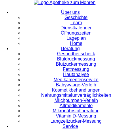
Über uns
Geschichte
Team
Dienstkalender
Öffnungszeiten
Lageplan
Home
Beratung
Gesundheitscheck
Blutdruckmessung
Blutzuckermessung
Fettmessung
Hautanalyse
Medikamentenservice
Babywaage-Verleih
Kosmetikbehandlungen
Nahrungsmittelunverträglichkeiten
Milchpumpen-Verleih
Altmedikamente
Mikronährstoffberatung
Vitamin D-Messung
Langzeitzucker-Messung
Service