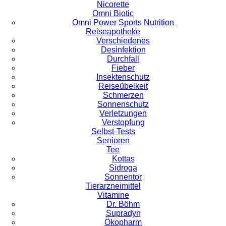
Nicorette
Omni Biotic
Omni Power Sports Nutrition
Reiseapotheke
Verschiedenes
Desinfektion
Durchfall
Fieber
Insektenschutz
Reiseübelkeit
Schmerzen
Sonnenschutz
Verletzungen
Verstopfung
Selbst-Tests
Senioren
Tee
Kottas
Sidroga
Sonnentor
Tierarzneimittel
Vitamine
Dr. Böhm
Supradyn
Ökopharm