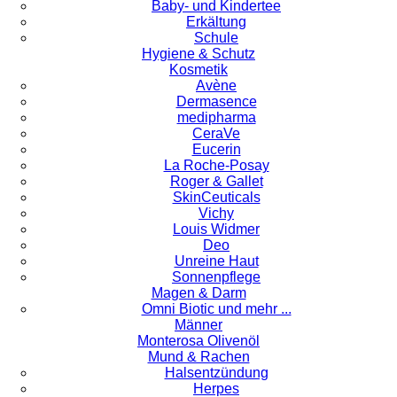
Baby- und Kindertee
Erkältung
Schule
Hygiene & Schutz
Kosmetik
Avène
Dermasence
medipharma
CeraVe
Eucerin
La Roche-Posay
Roger & Gallet
SkinCeuticals
Vichy
Louis Widmer
Deo
Unreine Haut
Sonnenpflege
Magen & Darm
Omni Biotic und mehr ...
Männer
Monterosa Olivenöl
Mund & Rachen
Halsentzündung
Herpes