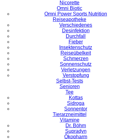
Nicorette
Omni Biotic
Omni Power Sports Nutrition
Reiseapotheke
Verschiedenes
Desinfektion
Durchfall
Fieber
Insektenschutz
Reiseübelkeit
Schmerzen
Sonnenschutz
Verletzungen
Verstopfung
Selbst-Tests
Senioren
Tee
Kottas
Sidroga
Sonnentor
Tierarzneimittel
Vitamine
Dr. Böhm
Supradyn
Ökopharm