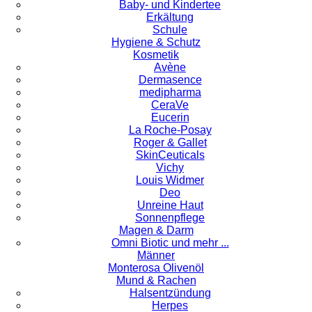
Baby- und Kindertee
Erkältung
Schule
Hygiene & Schutz
Kosmetik
Avène
Dermasence
medipharma
CeraVe
Eucerin
La Roche-Posay
Roger & Gallet
SkinCeuticals
Vichy
Louis Widmer
Deo
Unreine Haut
Sonnenpflege
Magen & Darm
Omni Biotic und mehr ...
Männer
Monterosa Olivenöl
Mund & Rachen
Halsentzündung
Herpes