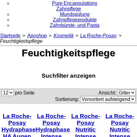
Pure Encapsulations
Zahnpflege
Mundspülung
Zahnpflegeprodukte
Zahnbürste- und Pasta
Startseite
>
Aposhop
>
Kosmetik
>
La Roche-Posay
>
Feuchtigkeitspflege
Feuchtigkeitspflege
Suchfilter anzeigen
pro Seite
Ansicht:
Sortierung:
La Roche-
La Roche-
La Roche-
La Roche-
Posay
Posay
Posay
Posay
Hydraphase
Hydraphase
Nutritic
Nutritic
HA Augen
Intense
Intense
Intense