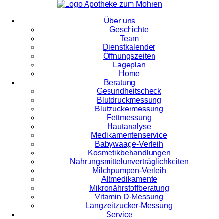
Über uns
Geschichte
Team
Dienstkalender
Öffnungszeiten
Lageplan
Home
Beratung
Gesundheitscheck
Blutdruckmessung
Blutzuckermessung
Fettmessung
Hautanalyse
Medikamentenservice
Babywaage-Verleih
Kosmetikbehandlungen
Nahrungsmittelunverträglichkeiten
Milchpumpen-Verleih
Altmedikamente
Mikronährstoffberatung
Vitamin D-Messung
Langzeitzucker-Messung
Service