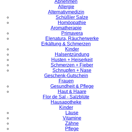
Abnehmen
Allergie
Alternativmedizin
Schüßler Salze
Homöopathie
Aromatherapie
Primavera
Elenatura, Räucherwerke
Erkältung & Schmerzen
Kinder
Halsentzündung
Husten + Heiserkeit
Schmerzen + Fieber
Schnupfen + Nase
Geschenk-Gutschein
Frauen
Gesundheit & Pflege
Haut & Haare
Flor de Sal - Salzblüte
Hausapotheke
Kinder
Läuse
Vitamine
Zähne
Pflege